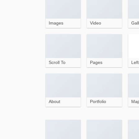
Images
Video
Gall
Scroll To
Pages
Lef
About
Portfolio
Ma