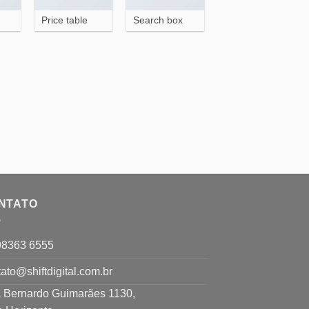
Price table
Search box
NTATO
98363 6555
ato@shiftdigital.com.br
 Bernardo Guimarães 1130,