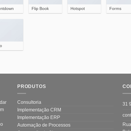
ntdown
Flip Book
Hotspot
Forms
o
PRODUTOS
CO
dar
Consultoria
31 
em
Implementação CRM
cont
Implementação ERP
co
Rua
Automação de Processos