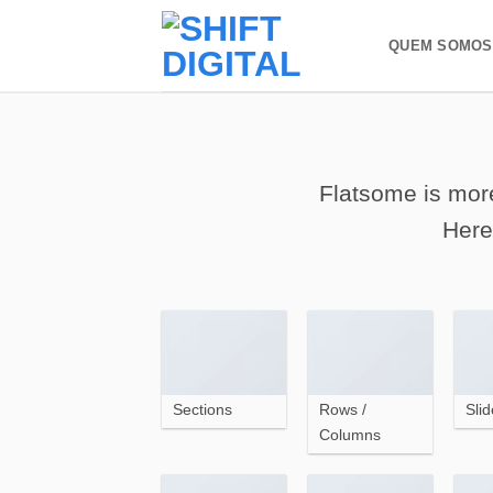
Skip
to
QUEM SOMOS
content
Flatsome is more
Here
Sections
Rows /
Slid
Columns